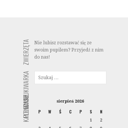
ZWIERZĘTA
Nie lubisz rozstawać się ze
swoim pupilem? Przyjedź z nim
do nas!
SZUKAJ:
WYSZUKIWARKA
KALENDARZ
POLECANE
sierpień 2026
P
W
Ś
C
P
S
N
1
2