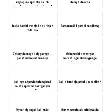
najlepsze sposoby na ich
domy z drewna
przechowywanie w fruitsmart
Jakie domki wynająć na urlop z
Samotność i portal randkowy
rodziną?
Zalety dobrego księgowego –
Wskazówki dotyczące
podstawowe informacje
marketingu afiliacyjnego,
które musisz znać
Jakiego odpowiednio wybrać
Jakie funkcje pełni uszczelka?
rolety spośród dostępnych
opcji?
Wybór pięknych lakierów
Rusztowania aluminiowe do