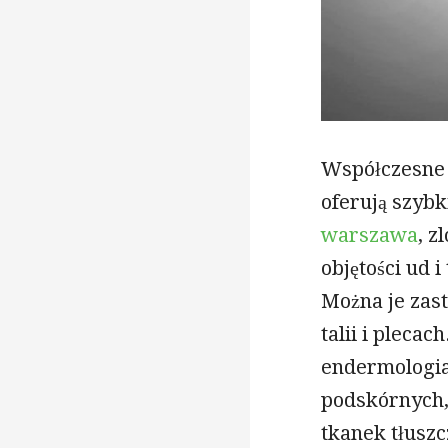
Współczesne 
oferują szybk
warszawa
, z
objętości ud i
Można je zas
talii i plecac
endermologia
podskórnych,
tkanek tłuszc