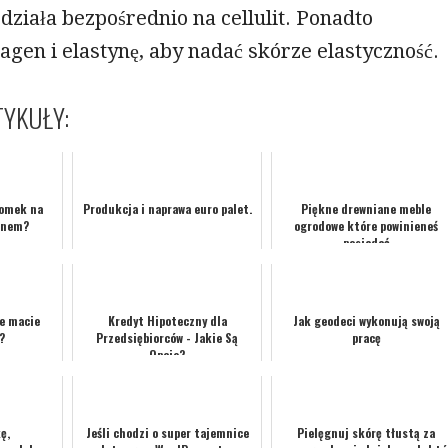
 działa bezpośrednio na cellulit. Ponadto
agen i elastynę, aby nadać skórze elastyczność.
YKUŁY:
domek na
Produkcja i naprawa euro palet.
Piękne drewniane meble
anem?
ogrodowe które powinieneś
posiadać
e macie
Kredyt Hipoteczny dla
Jak geodeci wykonują swoją
?
Przedsiębiorców - Jakie Są
pracę
Opcje?
ę,
Jeśli chodzi o super tajemnice
Pielęgnuj skórę tłustą za