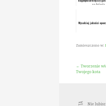
najpopularniejszy ga
na świecie
Wysokiej jakości opon
Zamieszczono w:
Nawigacja
← Tworzenie wła
Twojego kota
wpisu
Nie lubisz