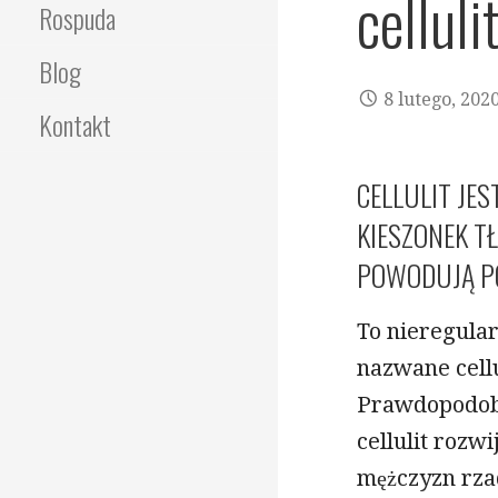
celluli
Rospuda
Blog
8 lutego, 202
Kontakt
CELLULIT JE
KIESZONEK T
POWODUJĄ P
To nieregular
nazwane cell
Prawdopodobn
cellulit rozw
mężczyzn rzad