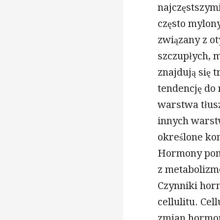
najczęstszymi
często mylony 
związany z o
szczupłych, 
znajdują się 
tendencję do
warstwa tłus
innych warstw
określone ko
Hormony pom
z metabolizm
Czynniki hor
cellulitu. Ce
zmian hormona