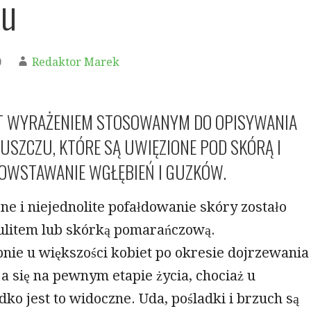
tu
0
Redaktor Marek
ST WYRAŻENIEM STOSOWANYM DO OPISYWANIA
ŁUSZCZU, KTÓRE SĄ UWIĘZIONE POD SKÓRĄ I
OWSTAWANIE WGŁĘBIEŃ I GUZKÓW.
ne i niejednolite pofałdowanie skóry zostało
ulitem lub skórką pomarańczową.
ie u większości kobiet po okresie dojrzewania
ija się na pewnym etapie życia, chociaż u
ko jest to widoczne. Uda, pośladki i brzuch są