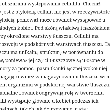
 obszarami występowania cellulitu. Chociaż
jest z otyłością, cellulit nie jest w rzeczywistośc
tyłością, ponieważ może również występować u
młodych kobiet. Pod skórą właściwą i naskórkie
trzy określone warstwy tłuszczu. Cellulit ma
 rozwoju w podskórnych warstwach tłuszczu. Ta
zczu ma unikalną strukturę w porównaniu do
, ponieważ jej części tłuszczowe są ułożone w
mory za pomocą pasm tkanki łącznej wokół niej.
agają również w magazynowaniu tłuszczu wra
em organizmu w podskórnej warstwie tłuszczu
monalne również odgrywają rolę w tworzeniu
llulit występuje głównie u kobiet podczas ich
lnych, takich jak dojrzewanie, ciąża i