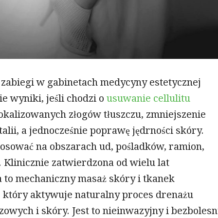
zabiegi w gabinetach medycyny estetycznej
ie wyniki, jeśli chodzi o
usuwanie cellulitu
lokalizowanych złogów tłuszczu, zmniejszenie
 talii, a jednocześnie poprawę jędrności skóry.
tosować na obszarach ud, pośladków, ramion,
h. Klinicznie zatwierdzona od wielu lat
 to mechaniczny masaż skóry i tkanek
 który aktywuje naturalny proces drenażu
zowych i skóry. Jest to nieinwazyjny i bezboles