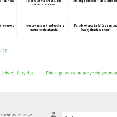
tunek kawy
dotyczące WordPress, ten
pomocą odpowiednich produkt
artykuł jest tym
y rowerowe
Inwestowanie w kryptowaluty
Porady eksperta, które pomog
można sobie ułatwić
Twojej firmie w domu!
Blog
ściwej diety dla
Dlaczego warto nauczyć się gotowa
SZUKAJ:
 rozstawać się ze