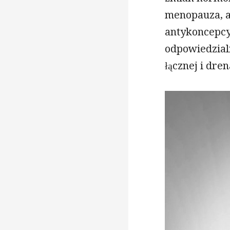
menopauza, a
antykoncepcy
odpowiedzialn
łącznej i dre