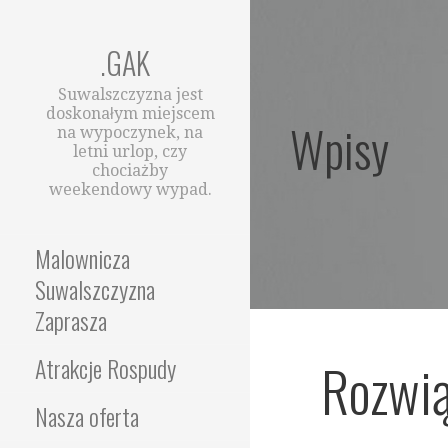
Przejdź
do
.GAK
treści
Suwalszczyzna jest
doskonałym miejscem
Wpisy
na wypoczynek, na
letni urlop, czy
chociażby
weekendowy wypad.
Malownicza
Suwalszczyzna
Zaprasza
Rozwią
Atrakcje Rospudy
Nasza oferta