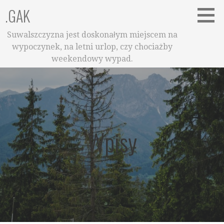
Przejdź
.GAK
do
treści
Suwalszczyzna jest doskonałym miejscem na
wypoczynek, na letni urlop, czy chociażby
weekendowy wypad.
Wpisy