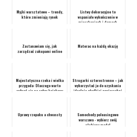
Myjki warsztatowe – trendy,
Listwy dekoracyjne to
które zmieniają rynek
wspaniałe wykończenie w
mieszkaniach i domach
Zastanawiam się, jak
Materac na każdą okazję
zarządzać zakupami online
Majestatyczna rzeka i wielka
Strugarki czterostronne – jak
przygoda: Dlaczego warto
wykorzystać je do uzyskania
wybrać się na spływ kajakowy
idealnie gładkiej powierzchni
Odrą?
drewna?
Uprawy rzepaku a chwassty
Samochody poleasingowe
warszawa - wybierz swój
ulubiony model