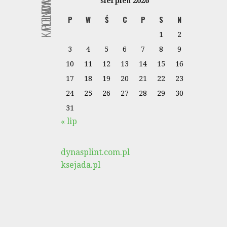
KALENDARZ
POLECANE
sierpień 2026
P
W
Ś
C
P
S
N
1
2
3
4
5
6
7
8
9
10
11
12
13
14
15
16
17
18
19
20
21
22
23
24
25
26
27
28
29
30
31
« lip
dynasplint.com.pl
ksejada.pl