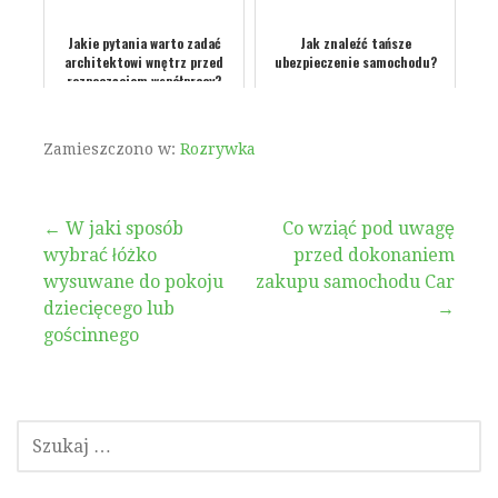
Jakie pytania warto zadać
Jak znaleźć tańsze
architektowi wnętrz przed
ubezpieczenie samochodu?
rozpoczęciem współpracy?
Zamieszczono w:
Rozrywka
Nawigacja
← W jaki sposób
Co wziąć pod uwagę
wybrać łóżko
przed dokonaniem
wpisu
wysuwane do pokoju
zakupu samochodu Car
dziecięcego lub
→
gościnnego
SZUKAJ: