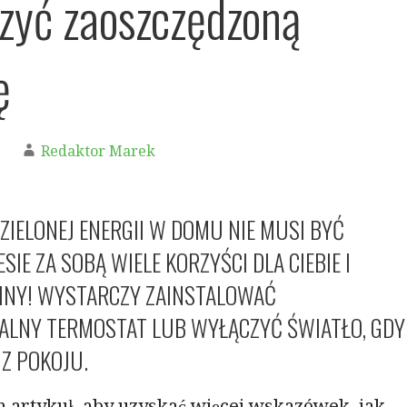
zyć zaoszczędzoną
ę
9
Redaktor Marek
ZIELONEJ ENERGII W DOMU NIE MUSI BYĆ
ESIE ZA SOBĄ WIELE KORZYŚCI DLA CIEBIE I
INY! WYSTARCZY ZAINSTALOWAĆ
LNY TERMOSTAT LUB WYŁĄCZYĆ ŚWIATŁO, GDY
Z POKOJU.
n artykuł, aby uzyskać więcej wskazówek, jak