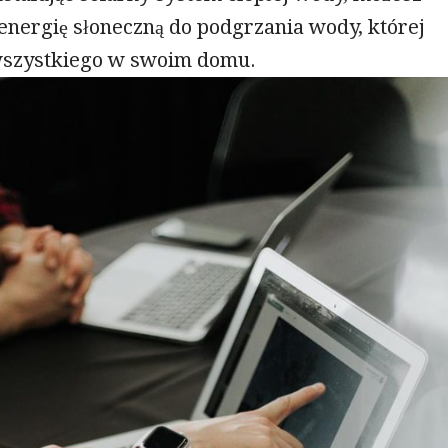
energię słoneczną do podgrzania wody, której
wszystkiego w swoim domu.