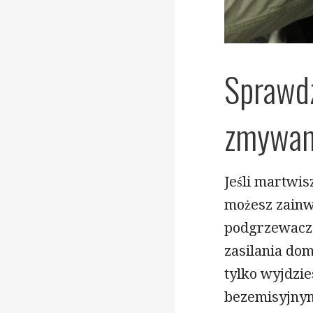
Sprawdz
zmywani
Jeśli martwis
możesz zainw
podgrzewacz 
zasilania dom
tylko wyjdzies
bezemisyjnym