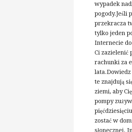
wypadek nadm
pogody.Jeśli 
przekracza t
tylko jeden p
Internecie do
Ci zazielenić
rachunki za 
lata.Dowiedz
te znajdują 
ziemi, aby Ci
pompy zużywa
pięćdziesięci
zostać w domu
słonecznej. I