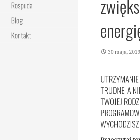
zwięks
Rospuda
Blog
energi
Kontakt
30 maja, 201
UTRZYMANIE 
TRUDNE, A NI
TWOJEJ RODZ
PROGRAMOWA
WYCHODZISZ 
Przeczytaj te