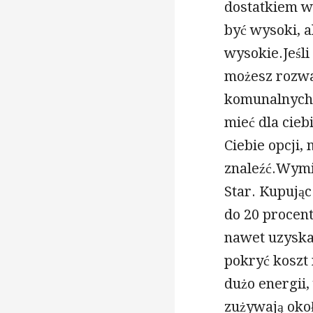
dostatkiem w
być wysoki, a
wysokie.Jeśl
możesz rozwa
komunalnych,
mieć dla ciebi
Ciebie opcji,
znaleźć.Wymie
Star. Kupują
do 20 procen
nawet uzyska
pokryć koszt
dużo energii,
zużywają oko