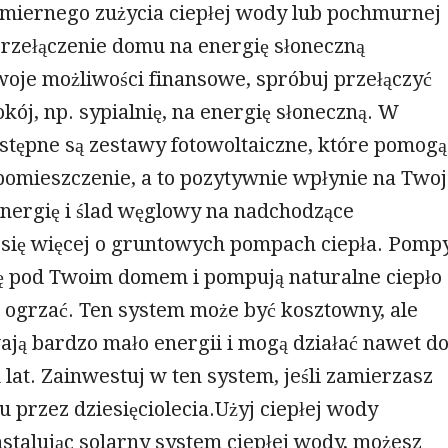
iernego zużycia ciepłej wody lub pochmurnej
przełączenie domu na energię słoneczną
woje możliwości finansowe, spróbuj przełączyć
okój, np. sypialnię, na energię słoneczną. W
stępne są zestawy fotowoltaiczne, które pomogą
 pomieszczenie, a to pozytywnie wpłynie na Two
energię i ślad węglowy na nadchodzące
 się więcej o gruntowych pompach ciepła. Pomp
się pod Twoim domem i pompują naturalne ciepło
ę ogrzać. Ten system może być kosztowny, ale
ją bardzo mało energii i mogą działać nawet d
u lat. Zainwestuj w ten system, jeśli zamierzasz
 przez dziesięciolecia.Użyj ciepłej wody
nstalując solarny system ciepłej wody, możesz