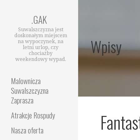
Przejdź
do
.GAK
treści
Suwalszczyzna jest
doskonałym miejscem
Wpisy
na wypoczynek, na
letni urlop, czy
chociażby
weekendowy wypad.
Malownicza
Suwalszczyzna
Zaprasza
Fantas
Atrakcje Rospudy
Nasza oferta