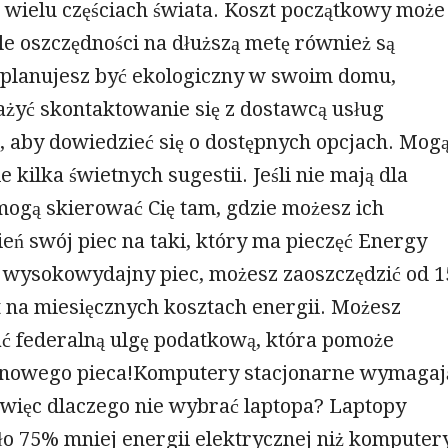
 wielu częściach świata. Koszt początkowy może
le oszczędności na dłuższą metę również są
i planujesz być ekologiczny w swoim domu,
żyć skontaktowanie się z dostawcą usług
 aby dowiedzieć się o dostępnych opcjach. Mog
e kilka świetnych sugestii. Jeśli nie mają dla
 mogą skierować Cię tam, gdzie możesz ich
ń swój piec na taki, który ma pieczęć Energy
c wysokowydajny piec, możesz zaoszczędzić od 1
t na miesięcznych kosztach energii. Możesz
ć federalną ulgę podatkową, która pomoże
 nowego pieca!Komputery stacjonarne wymagaj
 więc dlaczego nie wybrać laptopa? Laptopy
ło 75% mniej energii elektrycznej niż komputer