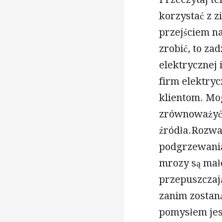
korzystać z z
przejściem na
zrobić, to z
elektrycznej 
firm elektryc
klientom. Mo
zrównoważyć 
źródła.Rozwa
podgrzewania
mrozy są mał
przepuszczaj
zanim zosta
pomysłem jes