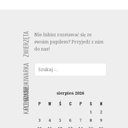
ZWIERZĘTA
Nie lubisz rozstawać się ze
swoim pupilem? Przyjedź z nim
do nas!
SZUKAJ:
WYSZUKIWARKA
KALENDARZ
POLECANE
sierpień 2026
P
W
Ś
C
P
S
N
1
2
3
4
5
6
7
8
9