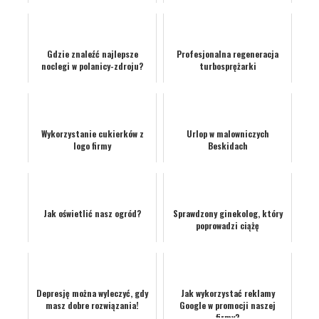
control
Gdzie znaleźć najlepsze
Profesjonalna regeneracja
noclegi w polanicy-zdroju?
turbosprężarki
Wykorzystanie cukierków z
Urlop w malowniczych
logo firmy
Beskidach
Jak oświetlić nasz ogród?
Sprawdzony ginekolog, który
poprowadzi ciążę
Depresję można wyleczyć, gdy
Jak wykorzystać reklamy
masz dobre rozwiązania!
Google w promocji naszej
firmy?