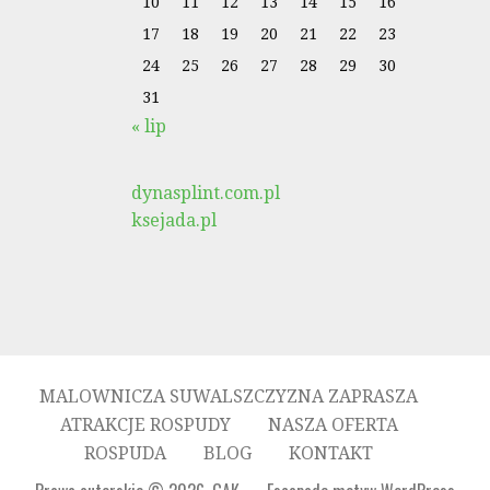
10
11
12
13
14
15
16
17
18
19
20
21
22
23
24
25
26
27
28
29
30
31
« lip
dynasplint.com.pl
ksejada.pl
MALOWNICZA SUWALSZCZYZNA ZAPRASZA
ATRAKCJE ROSPUDY
NASZA OFERTA
ROSPUDA
BLOG
KONTAKT