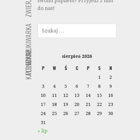
ZWIERZĘTA
swoim pupilem? Przyjedź z nim
do nas!
SZUKAJ:
WYSZUKIWARKA
KALENDARZ
POLECANE
sierpień 2026
P
W
Ś
C
P
S
N
1
2
3
4
5
6
7
8
9
10
11
12
13
14
15
16
17
18
19
20
21
22
23
24
25
26
27
28
29
30
31
« lip