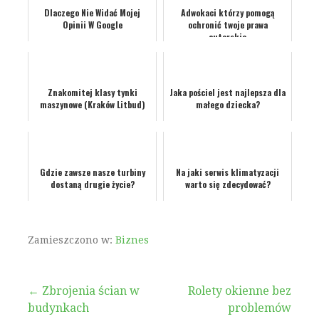
Dlaczego Nie Widać Mojej
Adwokaci którzy pomogą
Opinii W Google
ochronić twoje prawa
autorskie
Znakomitej klasy tynki
Jaka pościel jest najlepsza dla
maszynowe (Kraków Litbud)
małego dziecka?
Gdzie zawsze nasze turbiny
Na jaki serwis klimatyzacji
dostaną drugie życie?
warto się zdecydować?
Zamieszczono w:
Biznes
Nawigacja
← Zbrojenia ścian w
Rolety okienne bez
budynkach
problemów