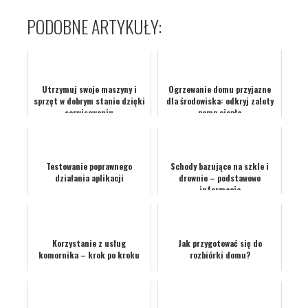
PODOBNE ARTYKUŁY:
Utrzymuj swoje maszyny i
Ogrzewanie domu przyjazne
sprzęt w dobrym stanie dzięki
dla środowiska: odkryj zalety
serwisowaniu
pomp ciepła
Testowanie poprawnego
Schody bazujące na szkle i
działania aplikacji
drewnie – podstawowe
informacje
Korzystanie z usług
Jak przygotować się do
komornika – krok po kroku
rozbiórki domu?