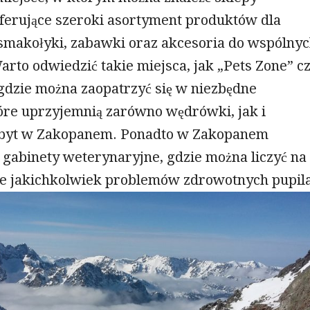
oferujące szeroki asortyment produktów dla
smakołyki, zabawki oraz akcesoria do wspólny
rto odwiedzić takie miejsca, jak „Pets Zone” c
gdzie można zaopatrzyć się w niezbędne
tóre uprzyjemnią zarówno wędrówki, jak i
obyt w Zakopanem. Ponadto w Zakopanem
e gabinety weterynaryjne, gdzie można liczyć na
e jakichkolwiek problemów zdrowotnych pupila