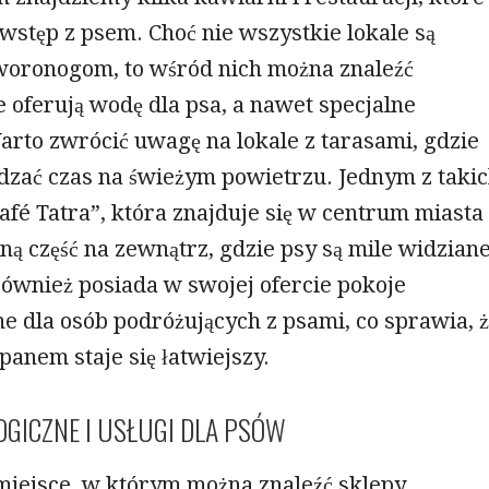
wstęp z psem. Choć nie wszystkie lokale są
woronogom, to wśród nich można znaleźć
e oferują wodę dla psa, a nawet specjalne
rto zwrócić uwagę na lokale z tarasami, gdzie
dzać czas na świeżym powietrzu. Jednym z taki
Café Tatra”, która znajduje się w centrum miasta 
ą część na zewnątrz, gdzie psy są mile widziane
również posiada w swojej ofercie pokoje
 dla osób podróżujących z psami, co sprawia, 
anem staje się łatwiejszy.
OGICZNE I USŁUGI DLA PSÓW
miejsce, w którym można znaleźć sklepy