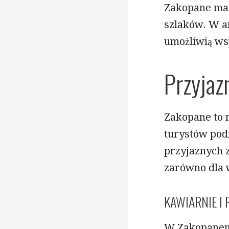
Zakopane ma 
szlaków. W a
umożliwią ws
Przyjaz
Zakopane to m
turystów podr
przyjaznych 
zarówno dla wł
KAWIARNIE I
W Zakopanem 