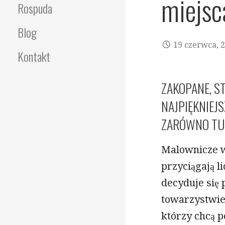
miejsca
Rospuda
Blog
19 czerwca, 
Kontakt
ZAKOPANE, ST
NAJPIĘKNIEJ
ZARÓWNO TUR
Malownicze w
przyciągają l
decyduje się
towarzystwie
którzy chcą p