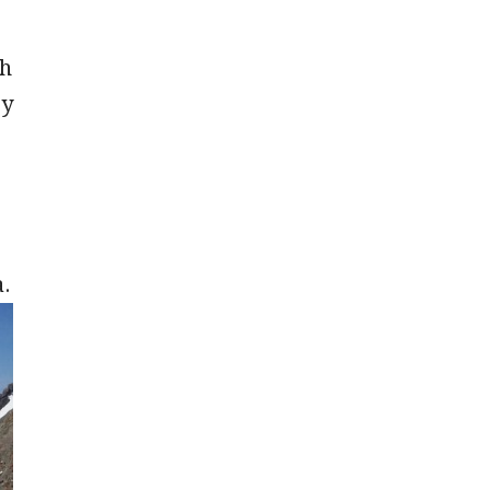
ch
zy
.