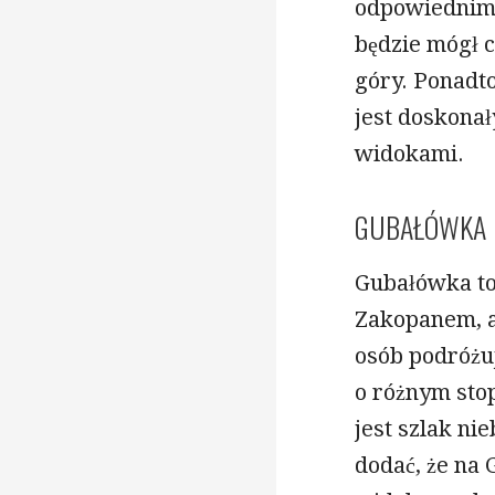
odpowiednim 
będzie mógł c
góry. Ponadto
jest doskona
widokami.
GUBAŁÓWKA
Gubałówka to
Zakopanem, a
osób podróżu
o różnym stop
jest szlak ni
dodać, że na