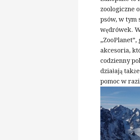
zoologiczne 
psów, w tym 
wędrówek. Wa
„ZooPlanet”, 
akcesoria, k
codzienny p
działają takż
pomoc w razi