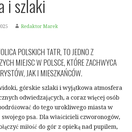
 i szlaki
2025
Redaktor Marek
OLICA POLSKICH TATR, TO JEDNO Z
SZYCH MIEJSC W POLSCE, KTÓRE ZACHWYCA
YSTÓW, JAK I MIESZKAŃCÓW.
idoki, górskie szlaki i wyjątkowa atmosfera
icznych odwiedzających, a coraz więcej osób
 podróżować do tego urokliwego miasta w
 swojego psa. Dla właścicieli czworonogów,
ołączyć miłość do gór z opieką nad pupilem,