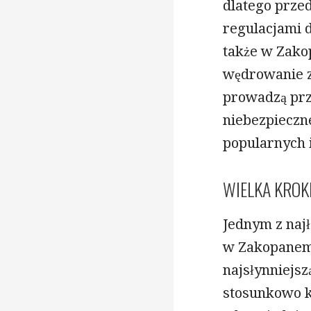
dlatego prze
regulacjami 
także w Zako
wędrowanie z 
prowadzą prz
niebezpieczne
popularnych 
WIELKA KROK
Jednym z najł
w Zakopanem 
najsłynniejsz
stosunkowo kr