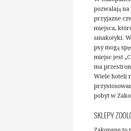
pozwalają na 
przyjazne cz
miejsca, któr
smakołyki. Wa
psy mogą spę
miejsc jest „
ma przestronn
Wiele hoteli 
przystosowane
pobyt w Zakop
SKLEPY ZOOL
Zakopane to 