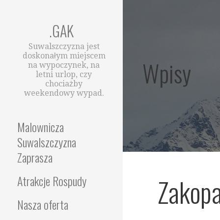
Przejdź
do
.GAK
treści
Suwalszczyzna jest
doskonałym miejscem
Wpisy
na wypoczynek, na
letni urlop, czy
chociażby
weekendowy wypad.
Malownicza
Suwalszczyzna
Zaprasza
Zakopa
Atrakcje Rospudy
Nasza oferta