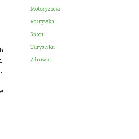
Motoryzacja
Rozrywka
Sport
Turystyka
ch
i
Zdrowie
.
że