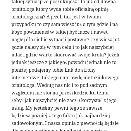
takiej sytuacji że poszukujesz i to już od dawna
ornitologa który wyda tobie oficjalną opinię
ornitologiczną? A jeżeli tak jest w twoim
przypadku to czy sam wiesz już o tym gdzie i na
kogo powinieneś w takiej być może i nawet
nagłej dla ciebie sytuacji postawić? Czy wiesz już
gdzie należy się w tym celu i to jak najszybciej
udać i gdzie warto skierować swoje kroki? Jeżeli
jednak jeszcze z jakiegoś powodu jednak nie to
poniżej podajemy tobie link do strony
internetowej takiego naprawdę nietuzinkowego
ornitologa. Według nas nic i to pod żadnym
względem nie stoi na przeszkodzie ku temu
żebyś jak najszybciej nie zaczął korzystać z jego
usług. My jesteśmy pewni tego ze zawsze
będziesz później z tego faktu jak najbardziej
zadowolonym. I nasza opinia z pewnością będzie
dla ciebie możliwie jak najbardziej wiążącą.