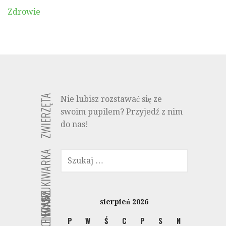
Zdrowie
ZWIERZĘTA
Nie lubisz rozstawać się ze
swoim pupilem? Przyjedź z nim
do nas!
SZUKAJ:
WYSZUKIWARKA
KALENDARZ
POLECANE
sierpień 2026
P
W
Ś
C
P
S
N