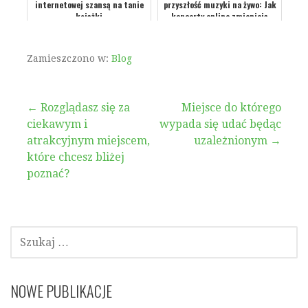
internetowej szansą na tanie
przyszłość muzyki na żywo: Jak
książki
koncerty online zmieniają
przemysł muzyczny
Zamieszczono w:
Blog
Nawigacja
← Rozglądasz się za
Miejsce do którego
ciekawym i
wypada się udać będąc
wpisu
atrakcyjnym miejscem,
uzależnionym →
które chcesz bliżej
poznać?
SZUKAJ:
NOWE PUBLIKACJE