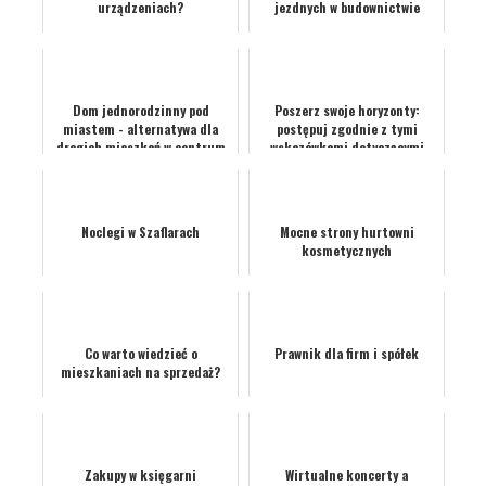
urządzeniach?
jezdnych w budownictwie
Dom jednorodzinny pod
Poszerz swoje horyzonty:
miastem - alternatywa dla
postępuj zgodnie z tymi
drogich mieszkań w centrum
wskazówkami dotyczącymi
podróży
Noclegi w Szaflarach
Mocne strony hurtowni
kosmetycznych
Co warto wiedzieć o
Prawnik dla firm i spółek
mieszkaniach na sprzedaż?
Zakupy w księgarni
Wirtualne koncerty a