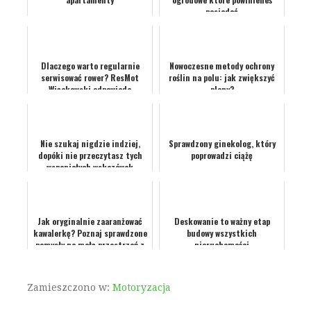
posiadać
Dlaczego warto regularnie
Nowoczesne metody ochrony
serwisować rower? ResMot
roślin na polu: jak zwiększyć
Więckowski odpowiada
plony?
Nie szukaj nigdzie indziej,
Sprawdzony ginekolog, który
dopóki nie przeczytasz tych
poprowadzi ciążę
wspaniałych wskazówek
dotyczących projektowa...
Jak oryginalnie zaaranżować
Deskowanie to ważny etap
kawalerkę? Poznaj sprawdzone
budowy wszystkich
pomysły na małą przestrzeń z
nieruchomości
wielkim stylem
Zamieszczono w:
Motoryzacja