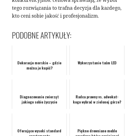
konkurencyjność cenowa sprawiają, że wybór
tego rozwiązania to trafna decyzja dla każdego,
kto ceni sobie jakość i profesjonalizm.
PODOBNE ARTYKUŁY:
Dekoracje morskie – gdzie
Wykorzystanie taśm LED
można je kupić?
Diagnozowanie zwierząt
Radca prawny vs. adwokat:
jakiego sobie życzycie
kogo wybrać w zielonej górze?
Oferujące wysoki standard
Piękne drewniane meble
apartamenty
ogrodowe które powinieneś