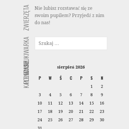
ZWIERZĘTA
Nie lubisz rozstawać się ze
swoim pupilem? Przyjedź z nim
do nas!
SZUKAJ:
WYSZUKIWARKA
KALENDARZ
POLECANE
sierpień 2026
P
W
Ś
C
P
S
N
1
2
3
4
5
6
7
8
9
10
11
12
13
14
15
16
17
18
19
20
21
22
23
24
25
26
27
28
29
30
31