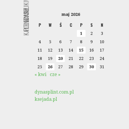
WYSZUKIWARKA
KALENDARZ
POLECANE
maj 2026
P
W
Ś
C
P
S
N
1
2
3
4
5
6
7
8
9
10
11
12
13
14
15
16
17
18
19
20
21
22
23
24
25
26
27
28
29
30
31
« kwi
cze »
dynasplint.com.pl
ksejada.pl