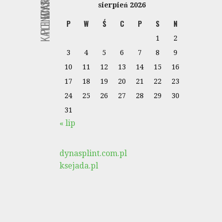
KALENDARZ
POLECANE
sierpień 2026
P
W
Ś
C
P
S
N
1
2
3
4
5
6
7
8
9
10
11
12
13
14
15
16
17
18
19
20
21
22
23
24
25
26
27
28
29
30
31
« lip
dynasplint.com.pl
ksejada.pl