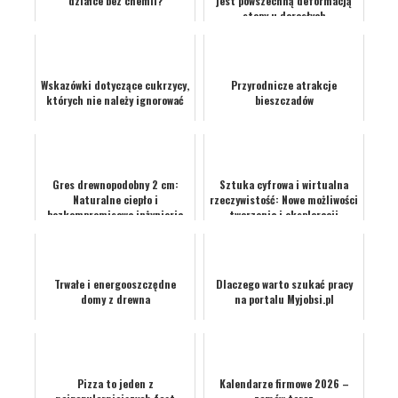
działce bez chemii?
jest powszechną deformacją
stopy u dorosłych
Wskazówki dotyczące cukrzycy,
Przyrodnicze atrakcje
których nie należy ignorować
bieszczadów
Gres drewnopodobny 2 cm:
Sztuka cyfrowa i wirtualna
Naturalne ciepło i
rzeczywistość: Nowe możliwości
bezkompromisowa inżynieria
tworzenia i eksploracji
na współczesnym tarasie
Trwałe i energooszczędne
Dlaczego warto szukać pracy
domy z drewna
na portalu Myjobsi.pl
Pizza to jeden z
Kalendarze firmowe 2026 –