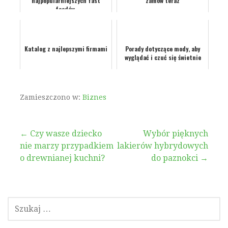
najpopularniejszych fast
zamów teraz
foodów.
Katalog z najlepszymi firmami
Porady dotyczące mody, aby
wyglądać i czuć się świetnie
Zamieszczono w:
Biznes
Nawigacja
← Czy wasze dziecko
Wybór pięknych
nie marzy przypadkiem
lakierów hybrydowych
wpisu
o drewnianej kuchni?
do paznokci →
SZUKAJ: